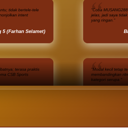
u; tidak bertele-tele
"Coba MUSANG288 k
nonjolkan intent
jelas, jadi saya tid
yang ringan."
g 5 (Farhan Selamet)
B
batnya; terasa praktis
"Modal kecil tetap t
tema CSB Sports
membandingkan ritme
kategori serupa."
ntang 5 (Azil Gagap)