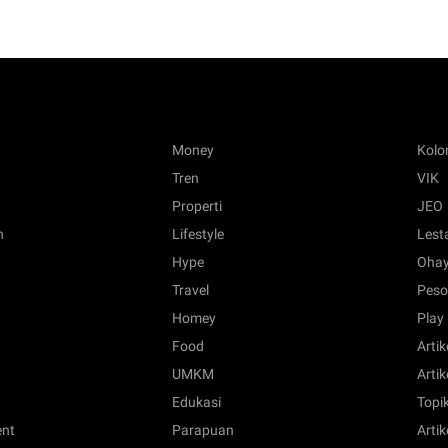
i MUSANG288 lagi biar
"Nada informatifnya
nan slot88 yang disebut
soal branding tapi t
judulnya."
g 5 (Rizki Tambuah)
B
Money
Kol
Tren
VIK
Properti
JEO
n
Lifestyle
Lest
Hype
Ohay
Travel
Peso
Homey
Play
Food
Artik
UMKM
Artik
Edukasi
Topik
ent
Parapuan
Artik