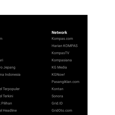
 membantu; tidak bertele-tele
etap menonjolkan intent
intang 5 (Farhan Selamet)
Network
om
Kompas.com
Harian KOMPAS
KompasTV
ari
Kompasiana
o Jepang
KG Media
na Indonesia
KGNow!
Pasangiklan.com
el Terpopuler
Kontan
el Terkini
Sonora
 Pilihan
Grid.ID
el Headline
GridOto.com