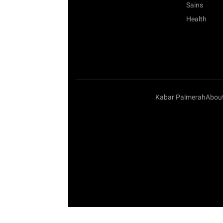
Sains
Health
Kabar Palmerah
Abou