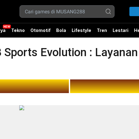
ya
Tekno
Otomotif
Bola
Lifestyle
Tren
Lestari
He
ports Evolution : Layanan 