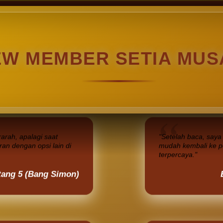
word slot88 bet receh lebih ditekankan?
bahasan bet recehnya
"Suka penjelasan se
EW MEMBER SETIA MUS
ng memilih meja slot88
buat yang baru mas
Evolution."
n konten ini dari deskripsi generik slot?
 5 (Reyhan Siahaan)
ocok membaca ringkasan ini?
rarah, apalagi saat
"Setelah baca, saya
an dengan opsi lain di
mudah kembali ke po
terpercaya."
telah memahami intent judul?
tang 5 (Bang Simon)