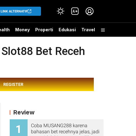
LINK ALTERNATIF
alth
Money
Properti
Edukasi
Travel
Slot88 Bet Receh
REGISTER
Review
Coba MUSANG288 karena
1
bahasan bet recehnya jelas, jadi