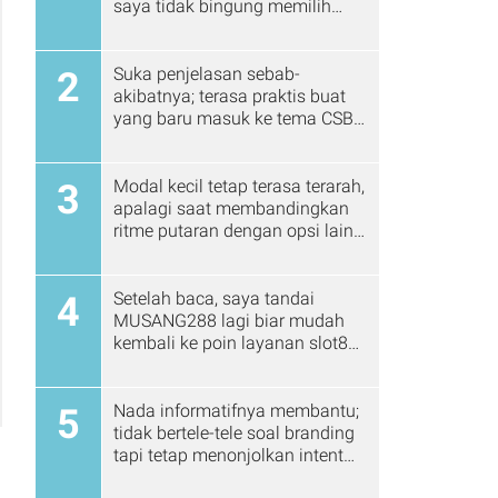
saya tidak bingung memilih
meja slot88 yang ringan.
Suka penjelasan sebab-
2
akibatnya; terasa praktis buat
yang baru masuk ke tema CSB
Sports Evolution.
Modal kecil tetap terasa terarah,
3
apalagi saat membandingkan
ritme putaran dengan opsi lain
di kategori serupa.
Setelah baca, saya tandai
4
MUSANG288 lagi biar mudah
kembali ke poin layanan slot88
yang disebut terpercaya.
Nada informatifnya membantu;
5
tidak bertele-tele soal branding
tapi tetap menonjolkan intent
judulnya.