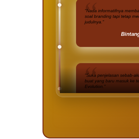
"Nada informatifnya membant
soal branding tapi tetap me
judulnya."
Bintan
"Suka penjelasan sebab-aki
buat yang baru masuk ke 
Evolution."
Bi